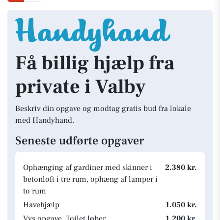
Få billig hjælp fra
private i Valby
Beskriv din opgave og modtag gratis bud fra lokale
med Handyhand.
Seneste udførte opgaver
Ophænging af gardiner med skinner i
2.380 kr.
betonloft i tre rum, ophæng af lamper i
to rum
Havehjælp
1.050 kr.
Vvs opgave, Toilet løber
1.200 kr.