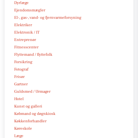
Dyrlæge
Ejendomsmægler
El-, gas-, vand- og fjernvarmeforsyning
Elektriker
Elektronik / IT
Entreprenør
Fitnesscenter
Flyttemand / flyttefolk
Forsikring
Fotograf
Frisør
Gartner
Guldsmed / Urmager
Hotel
Kunst og galleri
Købmand og døgnkiosk
Køkkenforhandler
Køreskole
Læge