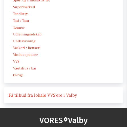
Sport og fritidsaktivitet
Supermarked
Tandlæge
Taxi / Taxa
Tømrer
Udlejningselskab
Undervisning
Vaskeri / Renseri
Vinduespudser
VVS
Værtshus / bar
Øvrige
Få tilbud fra lokale VVS'ere i Valby
VORES
Valby