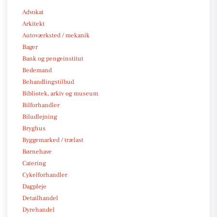
Advokat
Arkitekt
Autoværksted / mekanik
Bager
Bank og pengeinstitut
Bedemand
Behandlingstilbud
Bibliotek, arkiv og museum
Bilforhandler
Biludlejning
Bryghus
Byggemarked / trælast
Børnehave
Catering
Cykelforhandler
Dagpleje
Detailhandel
Dyrehandel