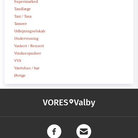
Supermarked
Tandlæge
Taxi / Taxa
Tømrer
Udlejningselskab
Undervisning
Vaskeri / Renseri
Vinduespudser
VVS
Værtshus / bar
Øvrige
VORES
Valby