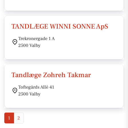
TANDLÆGE WINNI SONNE ApS
Trekronergade 1 A
2500 Valby
Tandlæge Zohreh Takmar
Toftegårds Allé 41
2500 Valby
1
2