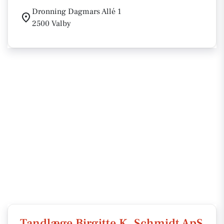
Dronning Dagmars Allé 1
2500 Valby
Tandlæge Birgitte K. Schmidt ApS