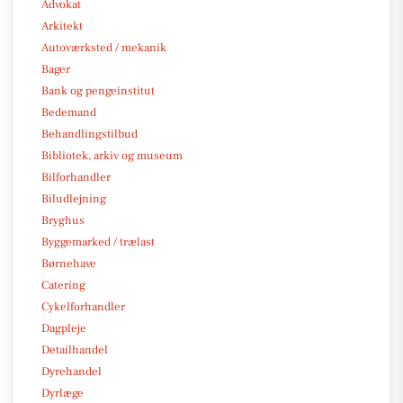
Advokat
Arkitekt
Autoværksted / mekanik
Bager
Bank og pengeinstitut
Bedemand
Behandlingstilbud
Bibliotek, arkiv og museum
Bilforhandler
Biludlejning
Bryghus
Byggemarked / trælast
Børnehave
Catering
Cykelforhandler
Dagpleje
Detailhandel
Dyrehandel
Dyrlæge