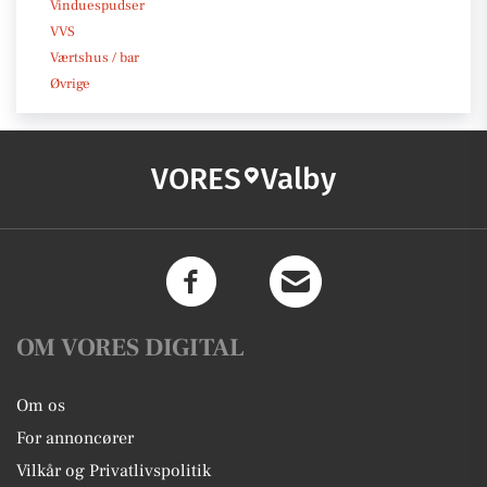
Vinduespudser
VVS
Værtshus / bar
Øvrige
VORES
Valby
OM VORES DIGITAL
Om os
For annoncører
Vilkår og Privatlivspolitik