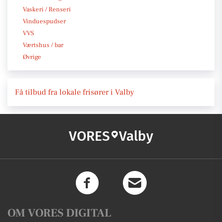
Vaskeri / Renseri
Vinduespudser
VVS
Værtshus / bar
Øvrige
Få tilbud fra lokale frisører i Valby
VORES
Valby
OM VORES DIGITAL