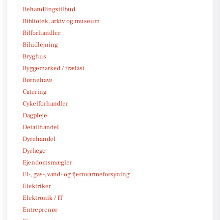
Behandlingstilbud
Bibliotek, arkiv og museum
Bilforhandler
Biludlejning
Bryghus
Byggemarked / trælast
Børnehave
Catering
Cykelforhandler
Dagpleje
Detailhandel
Dyrehandel
Dyrlæge
Ejendomsmægler
El-, gas-, vand- og fjernvarmeforsyning
Elektriker
Elektronik / IT
Entreprenør