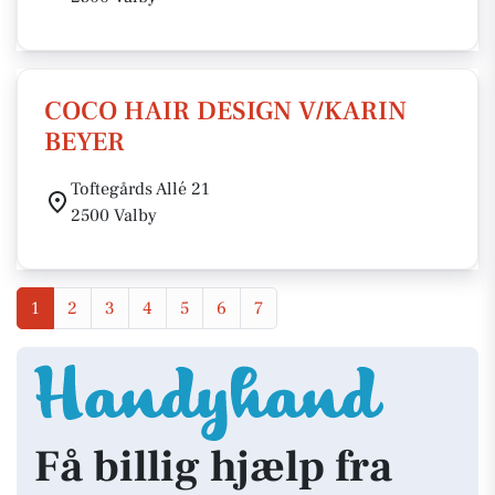
COCO HAIR DESIGN V/KARIN
BEYER
Toftegårds Allé 21
2500 Valby
1
2
3
4
5
6
7
Få billig hjælp fra