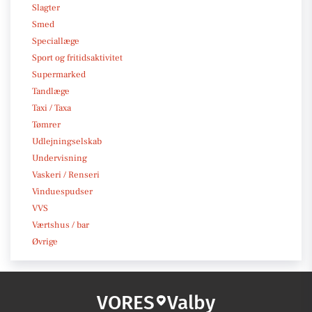
Slagter
Smed
Speciallæge
Sport og fritidsaktivitet
Supermarked
Tandlæge
Taxi / Taxa
Tømrer
Udlejningselskab
Undervisning
Vaskeri / Renseri
Vinduespudser
VVS
Værtshus / bar
Øvrige
VORES
Valby