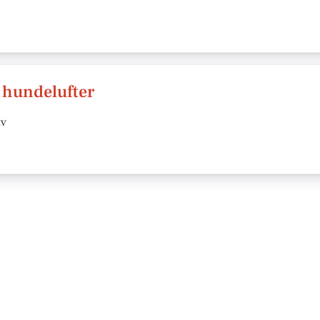
 hundelufter
tv