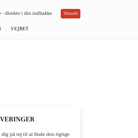
 -
direkte i din indbakke
Tilmeld
R
VEJRET
TOVERINGER
ig på vej til at finde den rigtige