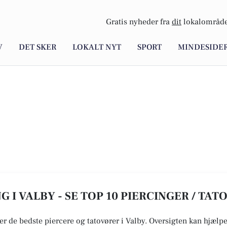
Gratis nyheder fra
dit
lokalområde
V
DET SKER
LOKALT NYT
SPORT
MINDESIDE
G I VALBY - SE TOP 10 PIERCINGER / TA
r de bedste piercere og tatovører i Valby. Oversigten kan hjælpe d