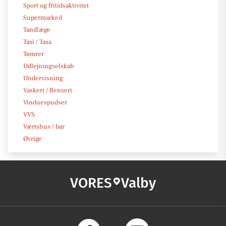
Sport og fritidsaktivitet
Supermarked
Tandlæge
Taxi / Taxa
Tømrer
Udlejningselskab
Undervisning
Vaskeri / Renseri
Vinduespudser
VVS
Værtshus / bar
Øvrige
VORES
Valby