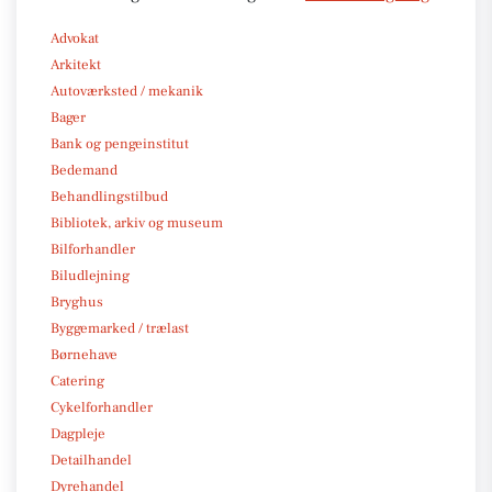
Advokat
Arkitekt
Autoværksted / mekanik
Bager
Bank og pengeinstitut
Bedemand
Behandlingstilbud
Bibliotek, arkiv og museum
Bilforhandler
Biludlejning
Bryghus
Byggemarked / trælast
Børnehave
Catering
Cykelforhandler
Dagpleje
Detailhandel
Dyrehandel