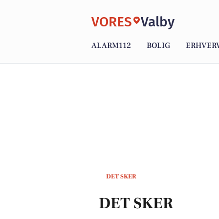
VORES
Valby
ALARM112
BOLIG
ERHVER
DET SKER
DET SKER