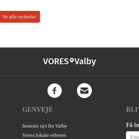
Se alle nyheder
VORES
Valby
GENVEJE
BLI
Få l
Seneste nyt fra Valby
Email
Vores lokale erhverv