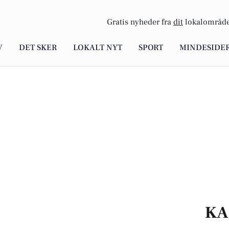
Gratis nyheder fra
dit
lokalområde
V
DET SKER
LOKALT NYT
SPORT
MINDESIDE
KA