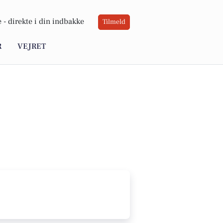
 -
direkte i din indbakke
Tilmeld
R
VEJRET