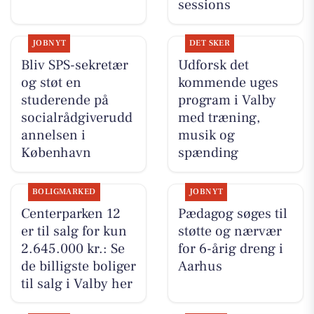
sessions
JOBNYT
DET SKER
Bliv SPS-sekretær
Udforsk det
og støt en
kommende uges
studerende på
program i Valby
socialrådgiverudd
med træning,
annelsen i
musik og
København
spænding
BOLIGMARKED
JOBNYT
Centerparken 12
Pædagog søges til
er til salg for kun
støtte og nærvær
2.645.000 kr.: Se
for 6-årig dreng i
de billigste boliger
Aarhus
til salg i Valby her