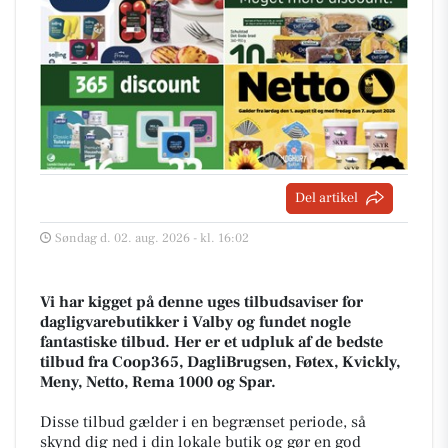
Del artikel
Søndag d. 02. aug. 2026 - kl. 16:02
Vi har kigget på denne uges tilbudsaviser for
dagligvarebutikker i Valby og fundet nogle
fantastiske tilbud. Her er et udpluk af de bedste
tilbud fra Coop365, DagliBrugsen, Føtex, Kvickly,
Meny, Netto, Rema 1000 og Spar.
Disse tilbud gælder i en begrænset periode, så
skynd dig ned i din lokale butik og gør en god