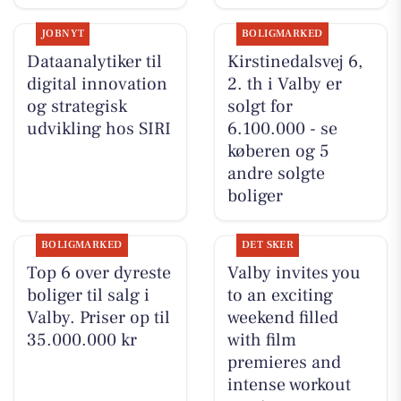
JOBNYT
BOLIGMARKED
Dataanalytiker til
Kirstinedalsvej 6,
digital innovation
2. th i Valby er
og strategisk
solgt for
udvikling hos SIRI
6.100.000 - se
køberen og 5
andre solgte
boliger
BOLIGMARKED
DET SKER
Top 6 over dyreste
Valby invites you
boliger til salg i
to an exciting
Valby. Priser op til
weekend filled
35.000.000 kr
with film
premieres and
intense workout