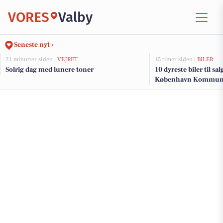
VORES
Valby
Seneste nyt ›
21 minutter siden |
VEJRET
15 timer siden |
BILER
Solrig dag med lunere toner
10 dyreste biler til sa
København Kommu