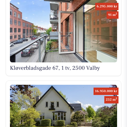
6.295.000 kr
2
91 m
Kløverbladsgade 67, 1 tv, 2500 Valby
16.950.000 kr
2
232 m