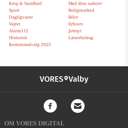
Krop & Sundhed
Mød dine naboer
Sport
Boligmarked
Dagligvarer
Biler
Vejret
Erhverv
Alarm112
Jobnyt
Historisk
Læserbidrag
Kommunalvalg 2025
VORES
Valby
OM VORES DIGITAL