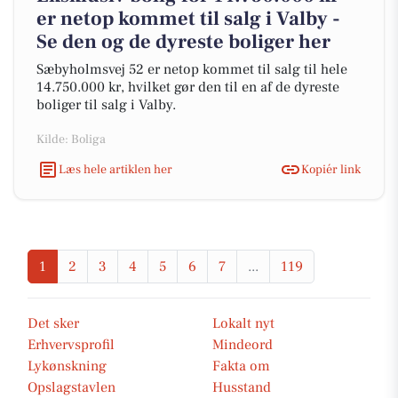
er netop kommet til salg i Valby -
Se den og de dyreste boliger her
Sæbyholmsvej 52 er netop kommet til salg til hele
14.750.000 kr, hvilket gør den til en af de dyreste
boliger til salg i Valby.
Kilde: Boliga
Læs hele artiklen her
Kopiér link
1
2
3
4
5
6
7
...
119
Det sker
Lokalt nyt
Erhvervsprofil
Mindeord
Lykønskning
Fakta om
Opslagstavlen
Husstand