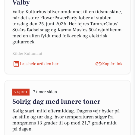
Valby
Valby Kulturhus bliver omdannet til en tidsmaskine,
når det store FlowerPowerParty løber af stablen
torsdag den 25. juni 2026. Her fejres TømrerClaus'
80-års fødselsdag og Karma Musics 50-årsjubilæum
med en aften fyldt med folk-rock og elektrisk
guitarrock.
Kilde: Kultunaut
Læs hele artiklen her
Kopiér link
7 timer siden
VEJRET
Solrig dag med lunere toner
Kølig start, mild eftermiddag. Dagens vejr byder på
en stille og tør dag, hvor temperaturen stiger fra
morgenens 13 grader til op mod 21,7 grader midt
på dagen.