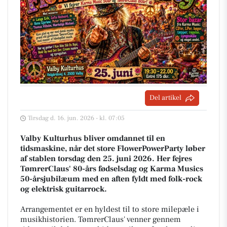
Del artikel
Tirsdag d. 16. jun. 2026 - kl. 07:05
Valby Kulturhus bliver omdannet til en
tidsmaskine, når det store FlowerPowerParty løber
af stablen torsdag den 25. juni 2026. Her fejres
TømrerClaus' 80-års fødselsdag og Karma Musics
50-årsjubilæum med en aften fyldt med folk-rock
og elektrisk guitarrock.
Arrangementet er en hyldest til to store milepæle i
musikhistorien. TømrerClaus' venner gennem