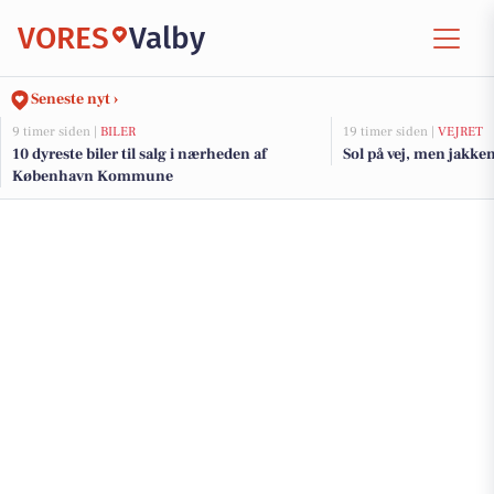
VORES
Valby
Seneste nyt ›
9 timer siden |
BILER
19 timer siden |
VEJRET
10 dyreste biler til salg i nærheden af
Sol på vej, men jakke
København Kommune