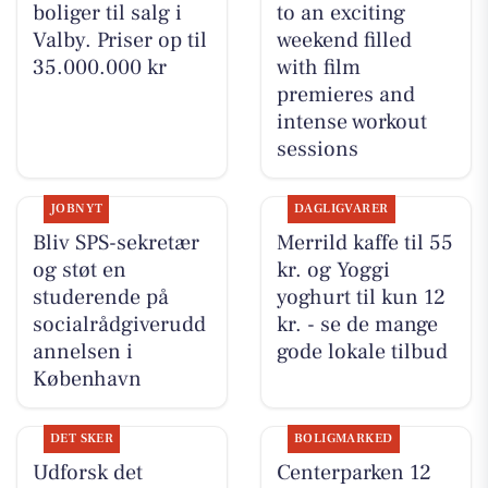
boliger til salg i
to an exciting
Valby. Priser op til
weekend filled
35.000.000 kr
with film
premieres and
intense workout
sessions
JOBNYT
DAGLIGVARER
Bliv SPS-sekretær
Merrild kaffe til 55
og støt en
kr. og Yoggi
studerende på
yoghurt til kun 12
socialrådgiverudd
kr. - se de mange
annelsen i
gode lokale tilbud
København
DET SKER
BOLIGMARKED
Udforsk det
Centerparken 12