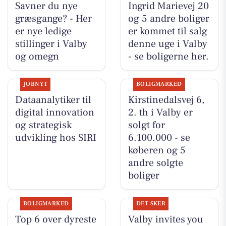
Savner du nye
Ingrid Marievej 20
græsgange? - Her
og 5 andre boliger
er nye ledige
er kommet til salg
stillinger i Valby
denne uge i Valby
og omegn
- se boligerne her.
JOBNYT
BOLIGMARKED
Dataanalytiker til
Kirstinedalsvej 6,
digital innovation
2. th i Valby er
og strategisk
solgt for
udvikling hos SIRI
6.100.000 - se
køberen og 5
andre solgte
boliger
BOLIGMARKED
DET SKER
Top 6 over dyreste
Valby invites you