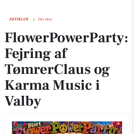
FlowerPowerParty: Fejring af TømrerClaus og Karma Music i Valby
ARTIKLER
Det sker
FlowerPowerParty:
Fejring af
TømrerClaus og
Karma Music i
Valby