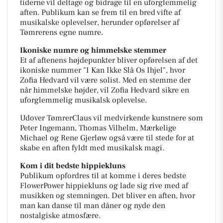
tiderne vil deltage og bidrage til en uforglemmelig
aften. Publikum kan se frem til en bred vifte af
musikalske oplevelser, herunder opførelser af
Tømrerens egne numre.
Ikoniske numre og himmelske stemmer
Et af aftenens højdepunkter bliver opførelsen af det
ikoniske nummer "I Kan Ikke Slå Os Ihjel", hvor
Zofia Hedvard vil være solist. Med en stemme der
når himmelske højder, vil Zofia Hedvard sikre en
uforglemmelig musikalsk oplevelse.
Udover TømrerClaus vil medvirkende kunstnere som
Peter Ingemann, Thomas Vilhelm, Mærkelige
Michael og Rene Gjerløw også være til stede for at
skabe en aften fyldt med musikalsk magi.
Kom i dit bedste hippiekluns
Publikum opfordres til at komme i deres bedste
FlowerPower hippiekluns og lade sig rive med af
musikken og stemningen. Det bliver en aften, hvor
man kan danse til man dåner og nyde den
nostalgiske atmosfære.