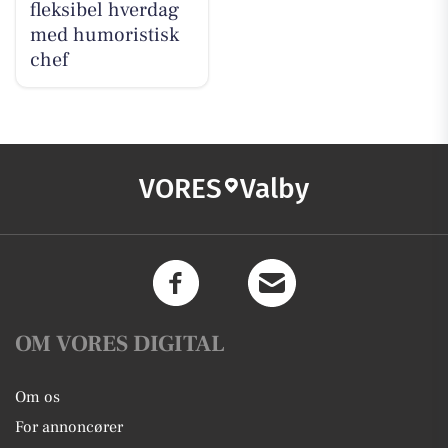
fleksibel hverdag
med humoristisk
chef
VORES
Valby
OM VORES DIGITAL
Om os
For annoncører