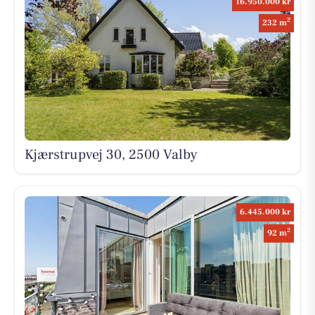
16.950.000 kr
2
232 m
Kjærstrupvej 30, 2500 Valby
6.445.000 kr
2
92 m