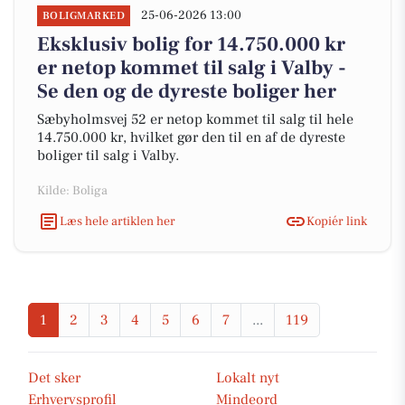
25-06-2026 13:00
BOLIGMARKED
Eksklusiv bolig for 14.750.000 kr
er netop kommet til salg i Valby -
Se den og de dyreste boliger her
Sæbyholmsvej 52 er netop kommet til salg til hele
14.750.000 kr, hvilket gør den til en af de dyreste
boliger til salg i Valby.
Kilde: Boliga
Læs hele artiklen her
Kopiér link
1
2
3
4
5
6
7
...
119
Det sker
Lokalt nyt
Erhvervsprofil
Mindeord