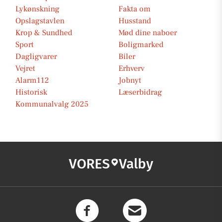
Lykønskning
Fakta om
Opslagstavlen
Husstand
Krop & Sundhed
Mød dine naboer
Sport
Boligmarked
Dagligvarer
Biler
Vejret
Erhverv
Alarm112
Jobnyt
Historisk
Læserbidrag
Kommunalvalg 2025
VORES
Valby