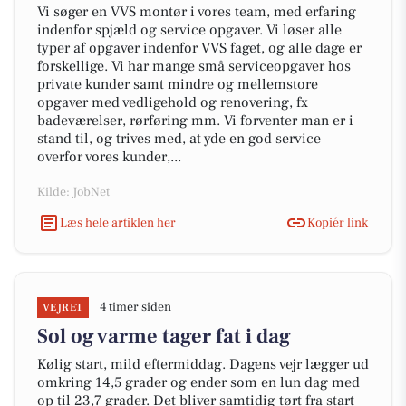
Vi søger en VVS montør i vores team, med erfaring
indenfor spjæld og service opgaver. Vi løser alle
typer af opgaver indenfor VVS faget, og alle dage er
forskellige. Vi har mange små serviceopgaver hos
private kunder samt mindre og mellemstore
opgaver med vedligehold og renovering, fx
badeværelser, rørføring mm. Vi forventer man er i
stand til, og trives med, at yde en god service
overfor vores kunder,...
Kilde: JobNet
Læs hele artiklen her
Kopiér link
4 timer siden
VEJRET
Sol og varme tager fat i dag
Kølig start, mild eftermiddag. Dagens vejr lægger ud
omkring 14,5 grader og ender som en lun dag med
op til 23,7 grader. Det bliver samtidig tørt fra start