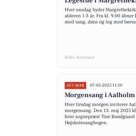
Legestue i Margretheki
Hver onsdag byder Margrethekirke
alderen 1-3 år. Fra kl. 9.00 åbne
med sang, dans og leg med bør
Kilde: Kultunaut
07-05-2025 11:10
DET SKER
Morgensang i Aalholm 
Hver tirsdag morgen inviterer Aal
morgensang. Den 13. maj 2025 kl. 
hvor sognepræst Tine Bundgaard 
Højskolesangbogen.