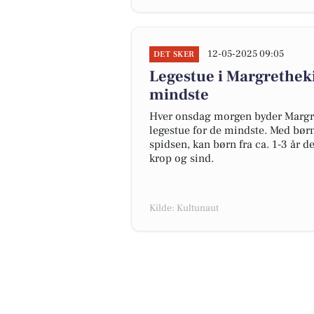
12-05-2025 09:05
DET SKER
Legestue i Margretheki
mindste
Hver onsdag morgen byder Margre
legestue for de mindste. Med b
spidsen, kan børn fra ca. 1-3 år d
krop og sind.
Kilde: Kultunaut