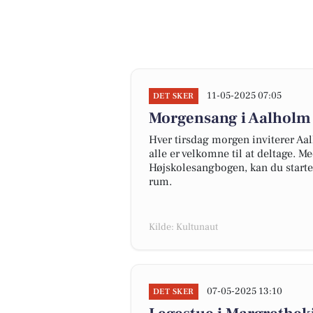
11-05-2025 07:05
DET SKER
Morgensang i Aalholm 
Hver tirsdag morgen inviterer Aa
alle er velkomne til at deltage. M
Højskolesangbogen, kan du start
rum.
Kilde: Kultunaut
07-05-2025 13:10
DET SKER