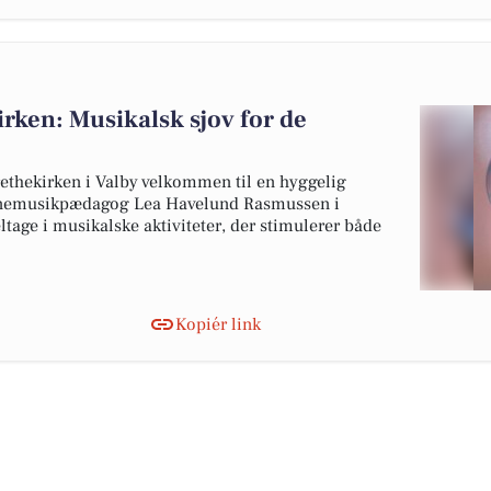
rken: Musikalsk sjov for de
thekirken i Valby velkommen til en hyggelig
ørnemusikpædagog Lea Havelund Rasmussen i
eltage i musikalske aktiviteter, der stimulerer både
Kopiér link