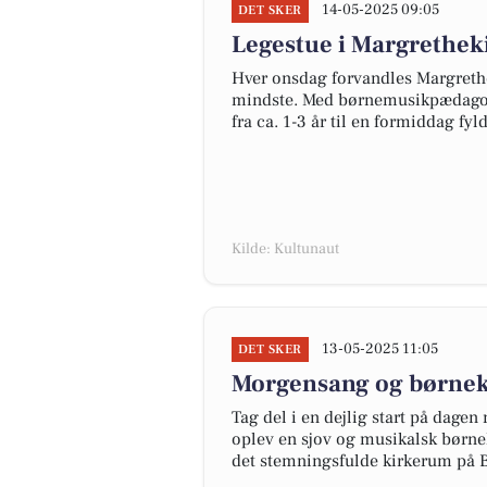
14-05-2025 09:05
DET SKER
Legestue i Margretheki
Hver onsdag forvandles Margrethek
mindste. Med børnemusikpædagog
fra ca. 1-3 år til en formiddag fy
Kilde: Kultunaut
13-05-2025 11:05
DET SKER
Morgensang og børnek
Tag del i en dejlig start på dage
oplev en sjov og musikalsk børne
det stemningsfulde kirkerum på B