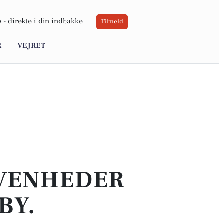
 -
direkte i din indbakke
Tilmeld
R
VEJRET
IVENHEDER
BY.