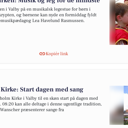
rken: Musik og leg for de mindste
n i Valby på en musikalsk legestue for børn i
r krypten, og børnene kan nyde en formiddag fyldt
nemusikpædagog Lea Havelund Rasmussen.
Kopiér link
Kirke: Start dagen med sang
holm Kirke i Valby til en skøn start på dagen med
08:20 kan alle deltage i denne ugentlige tradition,
Wanscher præsenterer sange fra