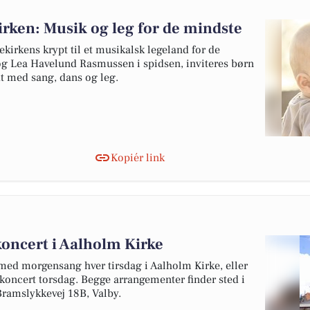
rken: Musik og leg for de mindste
irkens krypt til et musikalsk legeland for de
 Lea Havelund Rasmussen i spidsen, inviteres børn
ldt med sang, dans og leg.
Kopiér link
oncert i Aalholm Kirke
n med morgensang hver tirsdag i Aalholm Kirke, eller
koncert torsdag. Begge arrangementer finder sted i
ramslykkevej 18B, Valby.