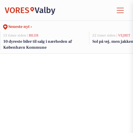
VORES
Valby
Seneste nyt ›
13 timer siden |
BILER
22 timer siden |
VEJRET
10 dyreste biler til salg i nærheden af
Sol på vej, men jakke
København Kommune