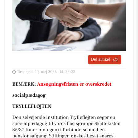
Del artikel
Tirsdag d. 12. maj 2026 - kl. 22:22
BEMÆRK:
Ansøgningsfristen er overskredet
socialpædagog
TRYLLEFLØJTEN
Den selvejende institution Tryllefløjten søger en
specialpædagog til vores basisgruppe Skattekisten
35/37 timer om ugen) i forbindelse med en
pensionsafgang. Stillingen ønskes besat snarest