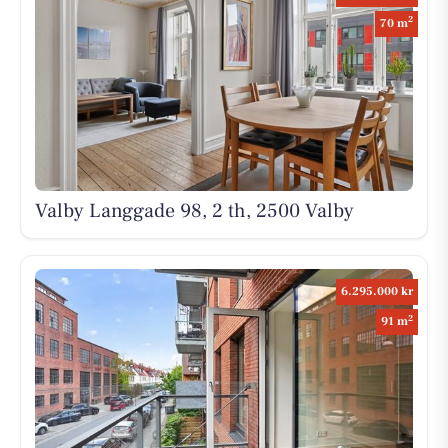
2
70 m
Valby Langgade 98, 2 th, 2500 Valby
6.295.000 kr
2
91 m