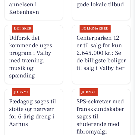
annelsen i
gode lokale tilbud
København
DET SKER
BOLIGMARKED
Udforsk det
Centerparken 12
kommende uges
er til salg for kun
program i Valby
2.645.000 kr.: Se
med træning,
de billigste boliger
musik og
til salg i Valby her
spænding
JOBNYT
JOBNYT
Pædagog søges til
SPS-sekretær med
støtte og nærvær
franskkundskaber
for 6-årig dreng i
søges til
Aarhus
studerende med
fibromyalgi