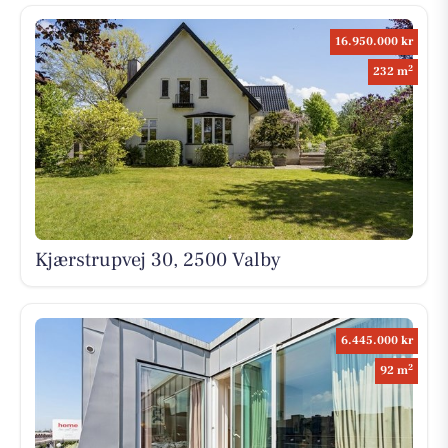
16.950.000 kr
2
232 m
Kjærstrupvej 30, 2500 Valby
6.445.000 kr
2
92 m