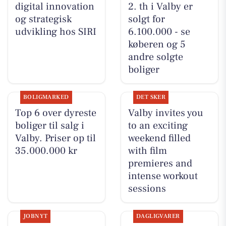
digital innovation
2. th i Valby er
og strategisk
solgt for
udvikling hos SIRI
6.100.000 - se
køberen og 5
andre solgte
boliger
BOLIGMARKED
DET SKER
Top 6 over dyreste
Valby invites you
boliger til salg i
to an exciting
Valby. Priser op til
weekend filled
35.000.000 kr
with film
premieres and
intense workout
sessions
JOBNYT
DAGLIGVARER