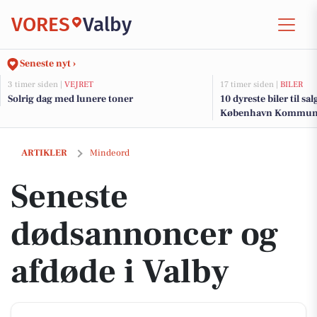
VORES
Valby
Seneste nyt ›
3 timer siden |
VEJRET
17 timer siden |
BILER
Solrig dag med lunere toner
10 dyreste biler til sa
København Kommu
Seneste dødsannoncer og afdøde i Valby
ARTIKLER
Mindeord
Seneste
dødsannoncer og
afdøde i Valby