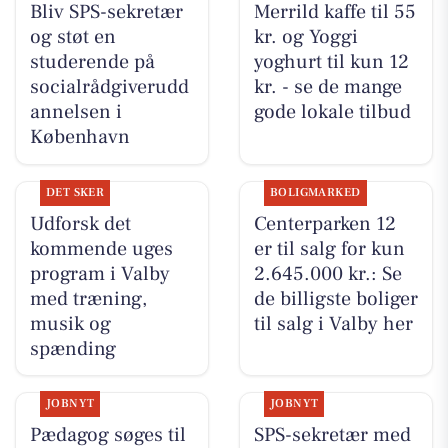
Bliv SPS-sekretær
Merrild kaffe til 55
og støt en
kr. og Yoggi
studerende på
yoghurt til kun 12
socialrådgiverudd
kr. - se de mange
annelsen i
gode lokale tilbud
København
DET SKER
BOLIGMARKED
Udforsk det
Centerparken 12
kommende uges
er til salg for kun
program i Valby
2.645.000 kr.: Se
med træning,
de billigste boliger
musik og
til salg i Valby her
spænding
JOBNYT
JOBNYT
Pædagog søges til
SPS-sekretær med