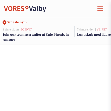
VORES
Valby
Seneste nyt ›
1 time siden |
JOBNYT
7 timer siden |
VEJRET
Join our team as a waiter at Café Phenix in
Lunt skub med lidt re
Amager