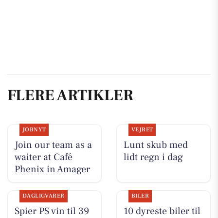
FLERE ARTIKLER
JOBNYT
VEJRET
Join our team as a
Lunt skub med
waiter at Café
lidt regn i dag
Phenix in Amager
DAGLIGVARER
BILER
Spier PS vin til 39
10 dyreste biler til