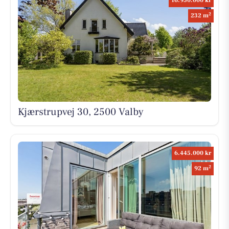
16.950.000 kr
2
232 m
Kjærstrupvej 30, 2500 Valby
6.445.000 kr
2
92 m