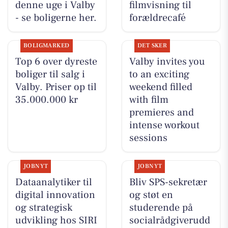
denne uge i Valby
filmvisning til
- se boligerne her.
forældrecafé
BOLIGMARKED
DET SKER
Top 6 over dyreste
Valby invites you
boliger til salg i
to an exciting
Valby. Priser op til
weekend filled
35.000.000 kr
with film
premieres and
intense workout
sessions
JOBNYT
JOBNYT
Dataanalytiker til
Bliv SPS-sekretær
digital innovation
og støt en
og strategisk
studerende på
udvikling hos SIRI
socialrådgiverudd