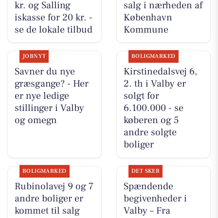
kr. og Salling
salg i nærheden af
iskasse for 20 kr. -
København
se de lokale tilbud
Kommune
JOBNYT
BOLIGMARKED
Savner du nye
Kirstinedalsvej 6,
græsgange? - Her
2. th i Valby er
er nye ledige
solgt for
stillinger i Valby
6.100.000 - se
og omegn
køberen og 5
andre solgte
boliger
BOLIGMARKED
DET SKER
Rubinolavej 9 og 7
Spændende
andre boliger er
begivenheder i
kommet til salg
Valby – Fra