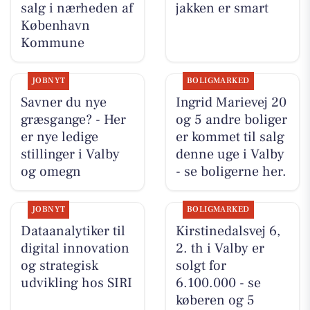
salg i nærheden af
jakken er smart
København
Kommune
JOBNYT
BOLIGMARKED
Savner du nye
Ingrid Marievej 20
græsgange? - Her
og 5 andre boliger
er nye ledige
er kommet til salg
stillinger i Valby
denne uge i Valby
og omegn
- se boligerne her.
JOBNYT
BOLIGMARKED
Dataanalytiker til
Kirstinedalsvej 6,
digital innovation
2. th i Valby er
og strategisk
solgt for
udvikling hos SIRI
6.100.000 - se
køberen og 5