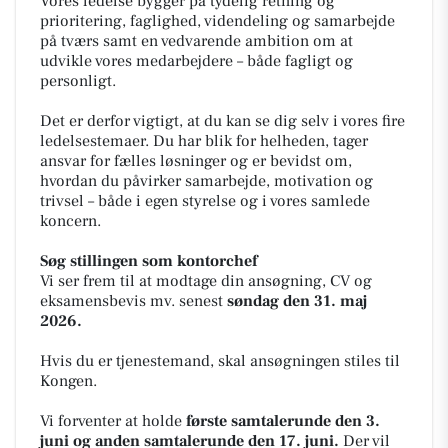
Vores ledelse bygger på tydelig retning og
prioritering, faglighed, videndeling og samarbejde
på tværs samt en vedvarende ambition om at
udvikle vores medarbejdere – både fagligt og
personligt.
Det er derfor vigtigt, at du kan se dig selv i vores fire
ledelsestemaer. Du har blik for helheden, tager
ansvar for fælles løsninger og er bevidst om,
hvordan du påvirker samarbejde, motivation og
trivsel – både i egen styrelse og i vores samlede
koncern.
Søg stillingen som kontorchef
Vi ser frem til at modtage din ansøgning, CV og
eksamensbevis mv. senest
søndag den 31. maj
2026.
Hvis du er tjenestemand, skal ansøgningen stiles til
Kongen.
Vi forventer at holde
første samtalerunde den 3.
juni og anden samtalerunde den 17. juni.
Der vil