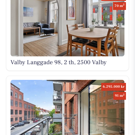
2
70 m
Valby Langgade 98, 2 th, 2500 Valby
6.295.000 kr
2
91 m