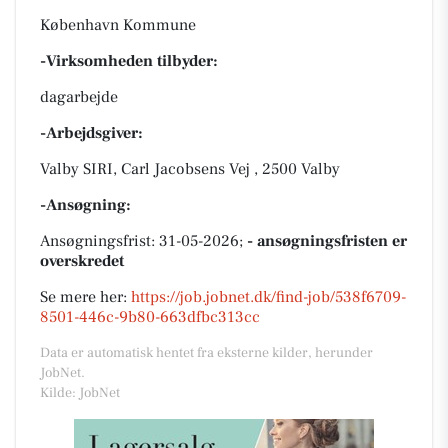
København Kommune
-Virksomheden tilbyder:
dagarbejde
-Arbejdsgiver:
Valby SIRI, Carl Jacobsens Vej , 2500 Valby
-Ansøgning:
Ansøgningsfrist: 31-05-2026;
- ansøgningsfristen er
overskredet
Se mere her:
https://job.jobnet.dk/find-job/538f6709-
8501-446c-9b80-663dfbc313cc
Data er automatisk hentet fra eksterne kilder, herunder
JobNet.
Kilde: JobNet