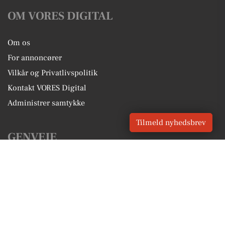
OM VORES DIGITAL
Om os
For annoncører
Vilkår og Privatlivspolitik
Kontakt VORES Digital
Administrer samtykke
Tilmeld nyhedsbrev
GENVEJE
Seneste nyt fra Valby
Vores lokale erhverv
Kalenderen for Valby
Fakta om Valby
Erhvervsartikler