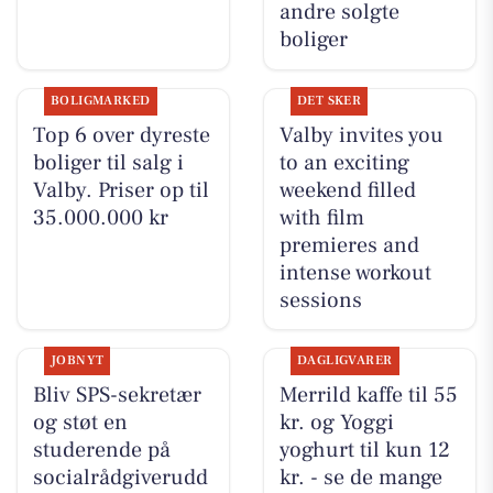
andre solgte
boliger
BOLIGMARKED
DET SKER
Top 6 over dyreste
Valby invites you
boliger til salg i
to an exciting
Valby. Priser op til
weekend filled
35.000.000 kr
with film
premieres and
intense workout
sessions
JOBNYT
DAGLIGVARER
Bliv SPS-sekretær
Merrild kaffe til 55
og støt en
kr. og Yoggi
studerende på
yoghurt til kun 12
socialrådgiverudd
kr. - se de mange