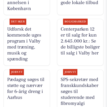
annelsen i
gode lokale tilbud
København
DET SKER
BOLIGMARKED
Udforsk det
Centerparken 12
kommende uges
er til salg for kun
program i Valby
2.645.000 kr.: Se
med træning,
de billigste boliger
musik og
til salg i Valby her
spænding
JOBNYT
JOBNYT
Pædagog søges til
SPS-sekretær med
støtte og nærvær
franskkundskaber
for 6-årig dreng i
søges til
Aarhus
studerende med
fibromyalgi