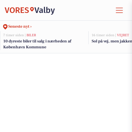
VORES
Valby
Seneste nyt ›
7 timer siden |
BILER
16 timer siden |
VEJRET
10 dyreste biler til salg i nærheden af
Sol på vej, men jakke
København Kommune