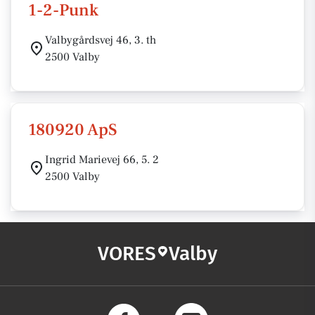
1-2-Punk
Valbygårdsvej 46, 3. th
2500 Valby
180920 ApS
Ingrid Marievej 66, 5. 2
2500 Valby
VORES
Valby