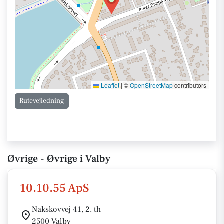
Leaflet
|
©
OpenStreetMap
contributors
Rutevejledning
Øvrige - Øvrige i Valby
10.10.55 ApS
Nakskovvej 41, 2. th
2500 Valby