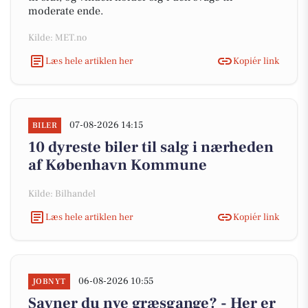
moderate ende.
Kilde: MET.no
Læs hele artiklen her
Kopiér link
07-08-2026 14:15
BILER
10 dyreste biler til salg i nærheden
af København Kommune
Kilde: Bilhandel
Læs hele artiklen her
Kopiér link
06-08-2026 10:55
JOBNYT
Savner du nye græsgange? - Her er