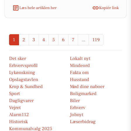
Læs hele artiklen her
Kopiér link
1
2
3
4
5
6
7
...
119
Det sker
Lokalt nyt
Erhvervsprofil
Mindeord
Lykønskning
Fakta om
Opslagstavlen
Husstand
Krop & Sundhed
Mød dine naboer
Sport
Boligmarked
Dagligvarer
Biler
Vejret
Erhverv
Alarm112
Jobnyt
Historisk
Læserbidrag
Kommunalvalg 2025