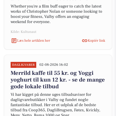
Whether you're a film buff eager to catch the latest
works of Christopher Nolan or someone looking to
boost your fitness, Valby offers an engaging
weekend for everyone.
Kilde: Kultunaut
Læs hele artiklen her
Kopiér link
02-08-2026 16:02
DAGLIGVARER
Merrild kaffe til 55 kr. og Yoggi
yoghurt til kun 12 kr. - se de mange
gode lokale tilbud
Vi har kigget på denne uges tilbudsaviser for
dagligvarebutikker i Valby og fundet nogle
fantastiske tilbud. Her er et udpluk af de bedste
tilbud fra Coop365, DagliBrugsen, Føtex, Kvickly,
Meny, Netto, Rema 1000 og Spar.