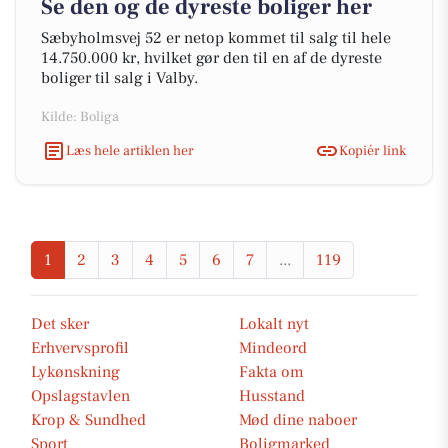
Se den og de dyreste boliger her
Sæbyholmsvej 52 er netop kommet til salg til hele
14.750.000 kr, hvilket gør den til en af de dyreste
boliger til salg i Valby.
Kilde: Boliga
Læs hele artiklen her
Kopiér link
1
2
3
4
5
6
7
...
119
Det sker
Lokalt nyt
Erhvervsprofil
Mindeord
Lykønskning
Fakta om
Opslagstavlen
Husstand
Krop & Sundhed
Mød dine naboer
Sport
Boligmarked