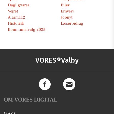
Dagligvarer
Biler
Vejret
Erhverv
Alarm112
Jobnyt
Historisk
Læserbidrag
Kommunalvalg 2025
VORES
Valby
OM VORES DIGITAL
Om os