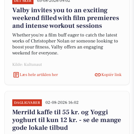
05-08-2026 09:02
DET SKER
Valby invites you to an exciting
weekend filled with film premieres
and intense workout sessions
Whether you're a film buff eager to catch the latest
works of Christopher Nolan or someone looking to
boost your fitness, Valby offers an engaging
weekend for everyone.
Kilde: Kultunaut
Læs hele artiklen her
Kopiér link
02-08-2026 16:02
DAGLIGVARER
Merrild kaffe til 55 kr. og Yoggi
yoghurt til kun 12 kr. - se de mange
gode lokale tilbud