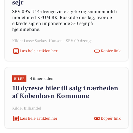
sejr
SBV 09's U14-drenge viste styrke og sammenhold i
mødet med KFUM BK, Roskilde onsdag, hvor de
sikrede sig en imponerende 3-0 sejr på
hjemmebane.
Kilde: Lasse Savkov-Hansen - SBV 09 drenge
Læs hele artiklen her
Kopiér link
4 timer siden
BILER
10 dyreste biler til salg i nærheden
af København Kommune
Kilde: Bilhandel
Læs hele artiklen her
Kopiér link