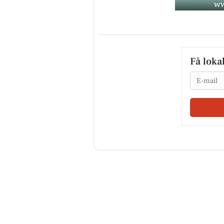
Få loka
Email