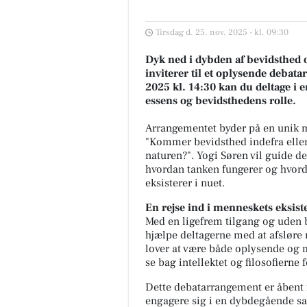
Tirsdag d. 25. nov. 2025 - kl. 09:30
Dyk ned i dybden af bevidsthed 
inviterer til et oplysende deba
2025 kl. 14:30 kan du deltage i e
essens og bevidsthedens rolle.
Arrangementet byder på en unik 
"Kommer bevidsthed indefra eller u
naturen?". Yogi Søren vil guide 
hvordan tanken fungerer og hvorda
eksisterer i nuet.
En rejse ind i menneskets eksist
Med en ligefrem tilgang og uden 
hjælpe deltagerne med at afsløre
lover at være både oplysende og m
se bag intellektet og filosofierne f
Dette debatarrangement er åbent f
engagere sig i en dybdegående s