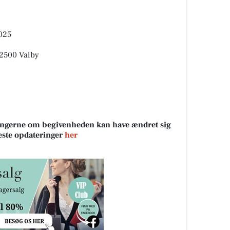
025
 2500 Valby
sningerne om begivenheden kan have ændret sig
neste opdateringer
her