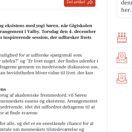
denn
Del artikel
her.
og eksistens med yogi Søren, når Gigtskolen
tarrangement i Valby. Torsdag den 4. december
n inspirerende session, der udforsker livets
mulighed for at udforske spørgsmål som
defra?" og "Er livet noget, der findes udenfor i
deltagerne gennem en medrivende diskussion om,
n bevidstheden bliver vidne til livet, der kun
ens
brug af akademiske fremmedord, vil Søren
 menneskets essens og eksistens. Arrangementet
edrivende, idet det udfordrer deltagerne til at
or at finde svarene.
or alle, og det er en enestående chance for at
amtale om menneskets tilstedeværelse og