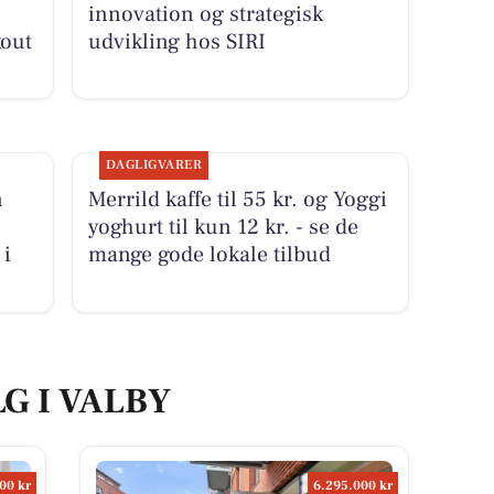
innovation og strategisk
kout
udvikling hos SIRI
DAGLIGVARER
n
Merrild kaffe til 55 kr. og Yoggi
yoghurt til kun 12 kr. - se de
 i
mange gode lokale tilbud
LG I VALBY
00 kr
6.295.000 kr