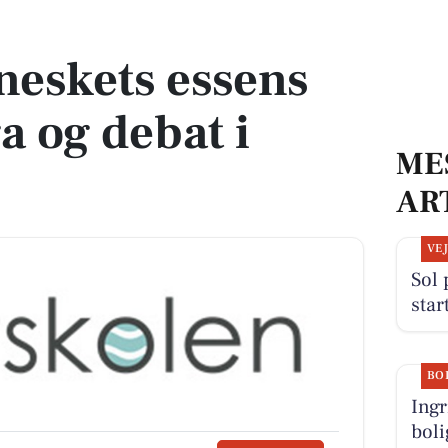
 og debat i Valby
eskets essens
 og debat i
ME
AR
VE
Sol 
star
BO
Ingr
boli