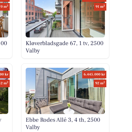
2
2
70 m
91 m
500
Kløverbladsgade 67, 1 tv, 2500
Valby
00 kr
6.445.000 kr
2
2
32 m
92 m
y
Ebbe Rodes Allé 3, 4 th, 2500
Valby