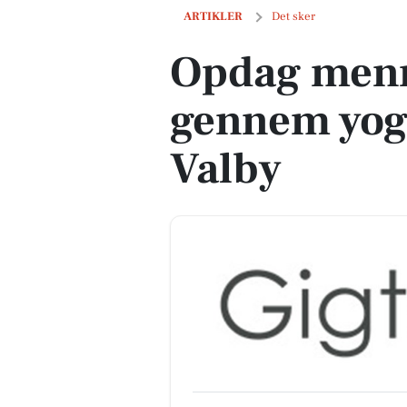
Opdag menneskets essens gennem yoga
ARTIKLER
Det sker
Opdag menn
gennem yoga
Valby