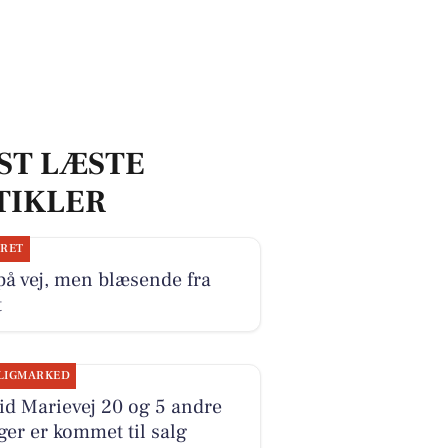
ST LÆSTE
TIKLER
JRET
på vej, men blæsende fra
t
LIGMARKED
id Marievej 20 og 5 andre
ger er kommet til salg