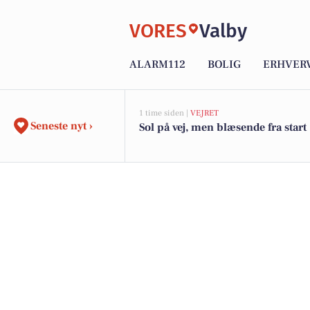
VORES
Valby
ALARM112
BOLIG
ERHVER
1 time siden |
VEJRET
Seneste nyt ›
Sol på vej, men blæsende fra start