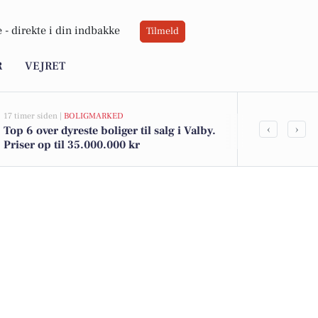
 -
direkte i din indbakke
Tilmeld
R
VEJRET
17 timer siden |
BOLIGMARKED
21 timer siden |
D
‹
›
Top 6 over dyreste boliger til salg i Valby.
Valby invite
Priser op til 35.000.000 kr
filled with 
workout sess