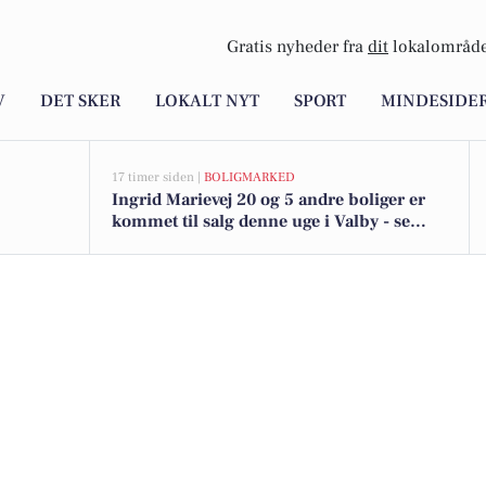
Gratis nyheder fra
dit
lokalområde
V
DET SKER
LOKALT NYT
SPORT
MINDESIDE
17 timer siden |
BOLIGMARKED
Ingrid Marievej 20 og 5 andre boliger er
kommet til salg denne uge i Valby - se
boligerne her.