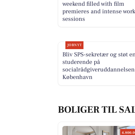
weekend filled with film
premieres and intense wor
sessions
JOBNYT
Bliv SPS-sekretær og støt e
studerende på
socialrådgiveruddannelsen
København
BOLIGER TIL SA
4.800.0